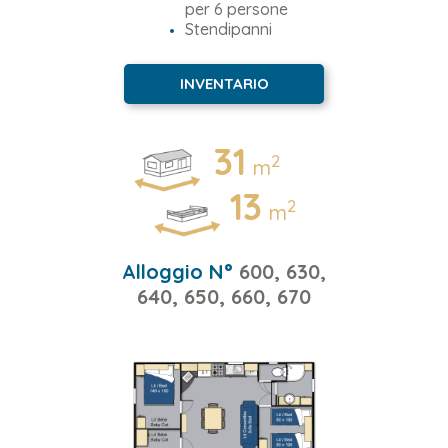
per 6 persone
Stendipanni
INVENTARIO
31
2
m
13
2
m
Alloggio N°
600, 630,
640, 650, 660, 670